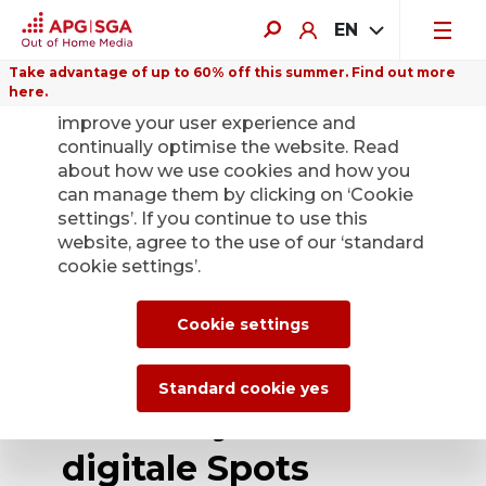
EN
Take advantage of up to 60% off this summer. Find out more
here.
We use cookies on this website to
improve your user experience and
continually optimise the website. Read
about how we use cookies and how you
can manage them by clicking on ‘Cookie
Back
settings’. If you continue to use this
website, agree to the use of our ‘standard
cookie settings’.
APG|SGA lanciert
Service für KI-
Cookie settings
generierte
Standard cookie yes
Plakatsujets und
digitale Spots