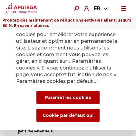
FR
Profitez dès maintenant de réductions estivales allant jusqu'à
60 %. En savoir plus ici.
Sur ce site Internet, nous utilisons des
cookies pour améliorer votre expérience
utilisateur et optimiser en permanence le
site. Lisez comment nous utilisons les
cookies et comment vous pouvez les
Retour
gérer, en cliquant sur « Paramètres
cookies ». Si vous continuez d’utiliser la
page, vous acceptez l’utilisation de nos «
Service de presse
Paramètres cookies par défaut ».
d’APG|SGA pour les
Paramètres cookies
actualités et les
communiqués de
Cookie par défaut oui
presse.