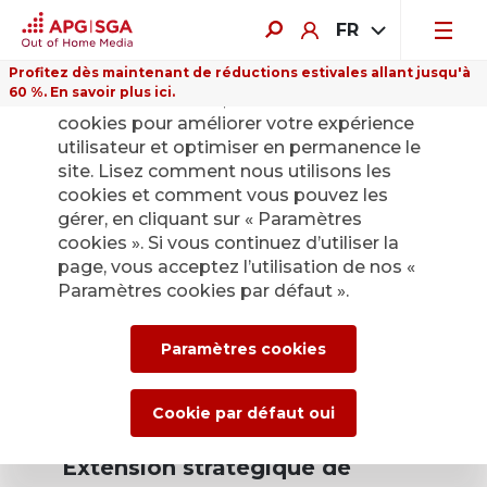
FR
Profitez dès maintenant de réductions estivales allant jusqu'à
60 %. En savoir plus ici.
Sur ce site Internet, nous utilisons des
cookies pour améliorer votre expérience
utilisateur et optimiser en permanence le
site. Lisez comment nous utilisons les
cookies et comment vous pouvez les
Retour
gérer, en cliquant sur « Paramètres
cookies ». Si vous continuez d’utiliser la
page, vous acceptez l’utilisation de nos «
Une nouvelle ère
Paramètres cookies par défaut ».
pour la publicité
Paramètres cookies
numérique à
l’aéroport de Zurich
Cookie par défaut oui
Extension stratégique de