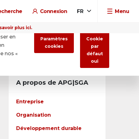
echerche
Connexion
FR
Menu
voir plus ici.
iser en
Paramètres
Cookie
en
cookies
par
de nos «
défaut
oui
A propos de APG|SGA
Entreprise
Organisation
Développement durable